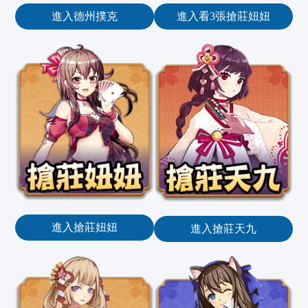
進入德州撲克
進入看3張搶莊妞妞
進入搶莊妞妞
進入搶莊天九