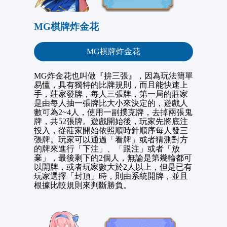
MG棋牌炸金花
MG棋牌炸金花
MG炸金花也叫做『拚三張』，因為玩法簡單
易懂，具有獨特的比牌規則，而且能快速上
手，莊家發牌，每人三張牌，第一局的莊家
是由每人抽一張牌比大小來決定的，遊戲人
數可為2~4人，使用一副撲克牌，去掉兩張鬼
牌，共52張牌。遊戲開始後，玩家先將底注
投入，從莊家開始依照順時針順序每人發三
張牌。玩家可以通過「看牌」或者猜測對方
的牌來進行「下注」、「跟注」或者「放
棄」，最後剩下的2個人，無論是第幾輪都可
以開牌，或者玩家數大於2人以上，但是已有
玩家選擇「封頂」時，則由系統開牌，並且
根據比較規則來判斷勝負。