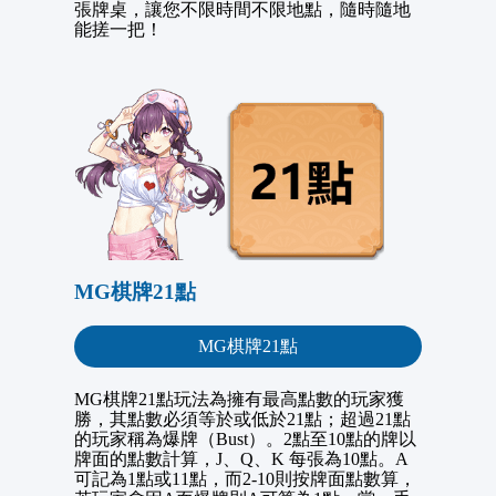
張牌桌，讓您不限時間不限地點，隨時隨地
能搓一把！
MG棋牌21點
MG棋牌21點
MG棋牌21點玩法為擁有最高點數的玩家獲
勝，其點數必須等於或低於21點；超過21點
的玩家稱為爆牌（Bust）。2點至10點的牌以
牌面的點數計算，J、Q、K 每張為10點。A
可記為1點或11點，而2-10則按牌面點數算，