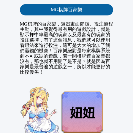
MG棋牌百家樂
MG棋牌的百家樂，遊戲畫面簡潔、投注過程
生動，其中我覺得最有用的遊戲設計，就是
顯示押中率最高的玩家以及最富有的玩家的
投注選擇，有了這個訊息，我們就可以使用
看燈法來進行投注，這可是大大的增加了我
們贏錢的機會！百家樂絕對是每家棋牌系統
商不可或缺的遊戲，若一間棋牌連百家樂都
沒有，那也就不用開了是不是？就是因為百
家樂是最普遍的遊戲之一，所以才能更好的
比較優劣！