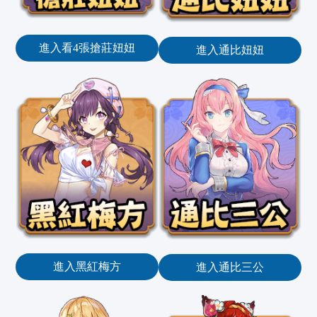
進入看4張搶莊妞妞
進入通比妞妞
進入黑紅梅方
進入通比三公