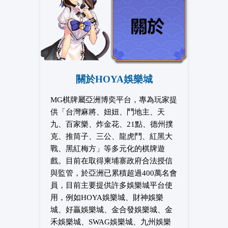
關於HOYA娛樂城
MG棋牌屬亞洲博奕平台，專為玩家提
供「台灣麻將、妞妞、鬥地主、天
九、百家樂、炸金花、21點、德州撲
克、推筒子、三公、龍虎鬥、紅黑大
戰、黑紅梅方」等多元化的棋牌遊
戲。目前在取得柬埔寨政府合法授信
與監管，於亞洲已累積超過400萬名會
員，目前主要提供許多娛樂城平台使
用，例如HOYA娛樂城、財神娛樂
城、好贏娛樂城、金合發娛樂城、金
禾娛樂城、SWAG娛樂城、九州娛樂