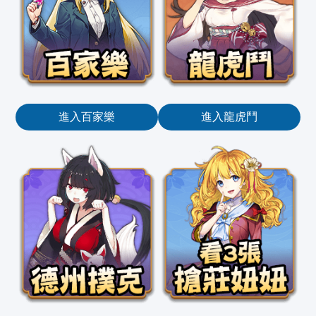
進入百家樂
進入龍虎鬥