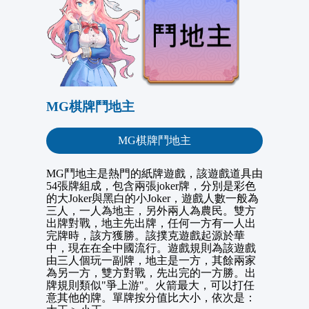
MG棋牌鬥地主
MG棋牌鬥地主
MG鬥地主是熱門的紙牌遊戲，該遊戲道具由
54張牌組成，包含兩張joker牌，分別是彩色
的大Joker與黑白的小Joker，遊戲人數一般為
三人，一人為地主，另外兩人為農民。雙方
出牌對戰，地主先出牌，任何一方有一人出
完牌時，該方獲勝。該撲克遊戲起源於華
中，現在在全中國流行。遊戲規則為該遊戲
由三人個玩一副牌，地主是一方，其餘兩家
為另一方，雙方對戰，先出完的一方勝。出
牌規則類似"爭上游"。火箭最大，可以打任
意其他的牌。單牌按分值比大小，依次是：