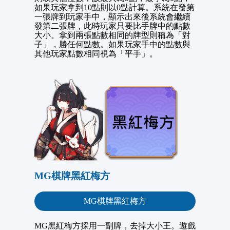
如果玩家拿到10點則以0點計算。系統在發第
一張牌到玩家手中，顯示出來後系統會繼續
發第二張牌，此時玩家只要比手牌中的點數
大小。拿到兩張點數相同的牌型則稱為「對
子」，勝任何點數。如果玩家手中的點數與
其他玩家點數相同視為「平手」。
MG棋牌黑紅梅方
MG棋牌黑紅梅方
MG黑紅梅方採用一副牌，去掉大小王。遊戲