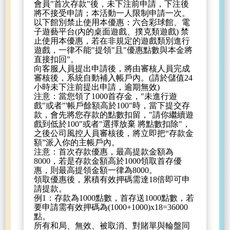
會員"首次存款"後，未下注前申請，下注後
將不接受申請；本活動一人限制申請一次。
以下館別禁止使用本優惠：六合彩球館、電
子遊藝平台(內的桌面遊戲、撲克類遊戲) 禁
止使用本優惠，若在非規定的遊戲類別進行
遊戲，一律不能"提領"且"優惠點數與本金將
直接扣回"。
向客服人員提出申請後，將由審核人員完成
審核後，系統自動補入帳戶內。(請於儲值24
小時未下注前提出申請，逾期無效)
注意：當您領了1000首存金，"未進行遊
戲"或者"'帳戶餘額高於100"時，當下提交存
款，會先將您存款的點數扣留，"請你繼續遊
戲到低於100"或者"選擇放棄 將點數扣除"，
之後公司風控人員審核後，將立即把“存款金
額”派入你的主帳戶內。
注意：首次存款優惠，最高提款金額為
8000，若是存款金額高於1000領取首存優
惠，則最高提領金額一律為8000。
領取優惠後，累積有效押碼需達18倍即可申
請提款。
例1：存款為1000點數，首存送1000點數，若
要申請需有效押碼為(1000+1000)x18=36000
點。
所有和局、無效、被取消、對賭單與輪盤同