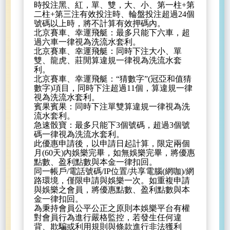
時投注黑、紅，單、雙，大、小、第一柱+第
二柱+第三注有效投注時、輪盤投注超過24個
號碼以上時，將不計算有效押碼內。
北京賽車、幸運飛艇：最多只能下六車，超
過六車一律視為洗流水套利。
北京賽車、幸運飛艇：同時下注大小、單
雙、龍虎、莊閒算違規一律視為洗流水套
利。
北京賽車、幸運飛艇：“猜數字”(冠亞和值猜
數字)項目，同時下注超過11個，算違規一律
視為洗流水套利。
賓果賓果：同時下注單雙算違規一律視為洗
流水套利。
急速骰寶：最多只能下3個號碼，超過3個號
碼一律視為洗流水套利。
此優惠申請後，以申請日起計算，限定兩個
月(60天)內娛樂完畢，如無娛樂完畢，將優惠
點數、盈利點數與本金一律扣回。
同一帳戶/電話號碼/IP位置/共享電腦(網咖)/網
路環境，僅限申請與娛樂一次。如重複申請
與娛樂之會員，將優惠點數、盈利點數與本
金一律扣回。
為秉持會員公平公正之原則本娛樂平台有權
對會員行為進行嚴格監控，若發生任何違
背、欺騙或利用規則與條款進行非法獲利