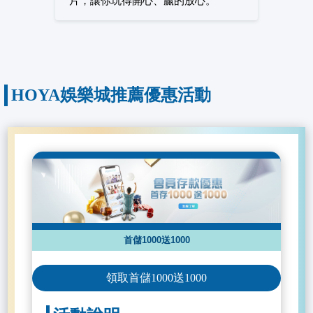
片，讓你玩得開心、贏的放心。
HOYA娛樂城推薦優惠活動
首儲1000送1000
領取首儲1000送1000